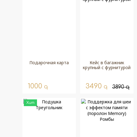
Подарочная карта
Кейс в багажник
крупный с фурнитурой
1000
3490
q
q
3890
q
Хит