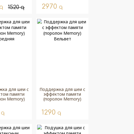
2970
q
q
1520
q
ка для шеи с
Поддержка для шеи с
том памяти
эффектом памяти
лон Memory)
(поролон Memory)
редняя
Вельвет
0
1290
q
q