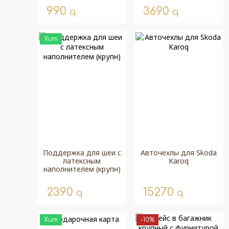
990
3690
q
q
Хит
Поддержка для шеи с
Авточехлы для Skoda
латексным
Karoq
наполнителем (крупн)
2390
15270
q
q
Хит
-10%