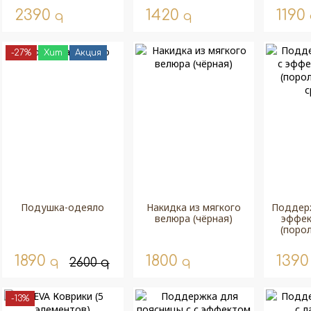
2390
1420
1190
q
q
-27%
Хит
Акция
Подушка-одеяло
Накидка из мягкого
Поддерж
велюра (чёрная)
эффек
(поро
с
1890
1800
139
q
q
2600
q
-13%