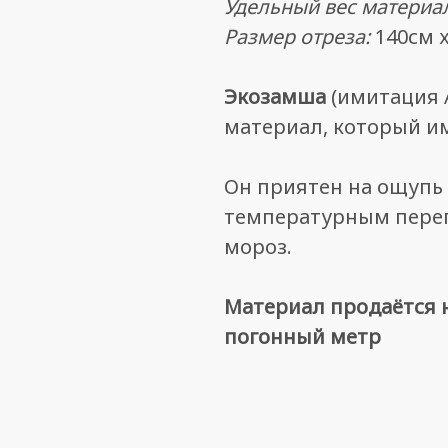
Удельный вес материа
Размер отреза:
140см 
Экозамша
(имитация 
материал, который и
Он приятен на ощупь 
температурным переп
мороз.
Материал продаётся н
погонный метр