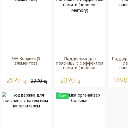
EVA Коврики (5
Поддержка для
Поддерж
элементов)
поясницы с с эффектом
ла
памяти (поролон
нап
Memory)
2590
2390
149
q
q
2970
q
Хит