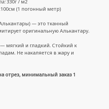
ла:
330г / м2
х100см (1 погонный метр)
Алькантары) — это тканный
митирует оригинальную Алькантару.
— мягкий и гладкий. Стойкий к
адам. Не накаляется в жару и
а отрез, минимальный заказ 1