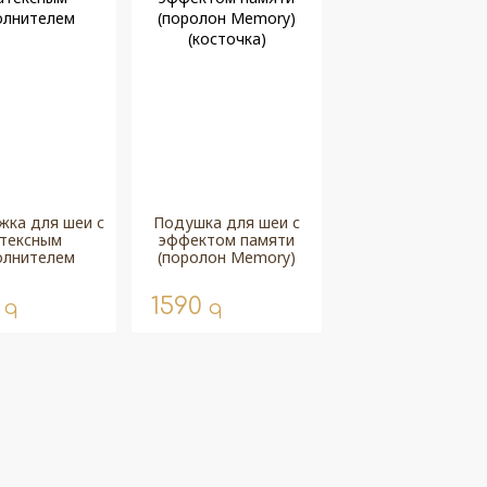
ка для шеи с
Подушка для шеи с
тексным
эффектом памяти
олнителем
(поролон Memory)
(косточка)
0
1590
q
q