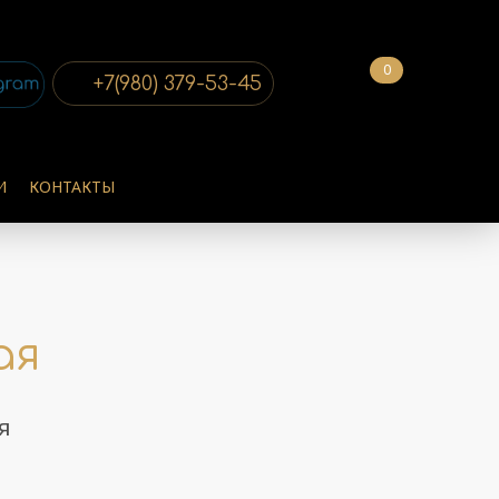
0
+7(980) 379-53-45
И
КОНТАКТЫ
ая
я