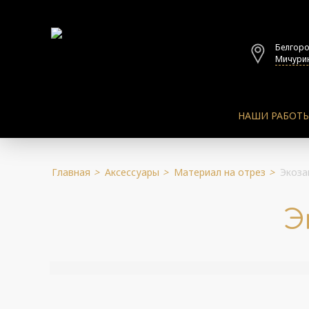
Белгор
Мичурин
НАШИ РАБОТ
Главная
>
Аксессуары
>
Материал на отрез
>
Экоза
Э