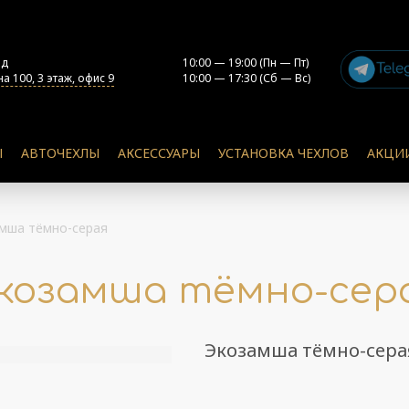
од
10:00 — 19:00 (Пн — Пт)
а 100, 3 этаж, офис 9
10:00 — 17:30 (Сб — Вс)
Ы
АВТОЧЕХЛЫ
АКСЕССУАРЫ
УСТАНОВКА ЧЕХЛОВ
АКЦИ
мша тёмно-серая
козамша тёмно-сер
Экозамша тёмно-сера