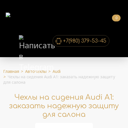
0
+7(980) 379-53-45
Главная
>
Авточехлы
>
Audi
>
Чехлы на сидения Audi A1: заказать надежную защиту
для салона
Чехлы на сидения Audi A1:
заказать надежную защиту
для салона