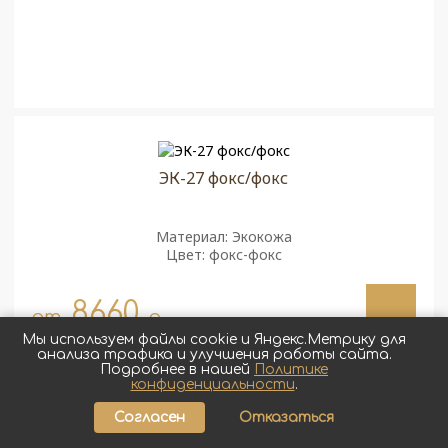
ЭК-27 фокс/фокс
Материал: Экокожа
Цвет: фокс-фокс
8660
от
q
Мы используем файлы cookie и Яндекс.Метрику для
анализа трафика и улучшения работы сайта.
Подробнее в нашей
Политике
конфиденциальности
.
Согласен
Отказаться