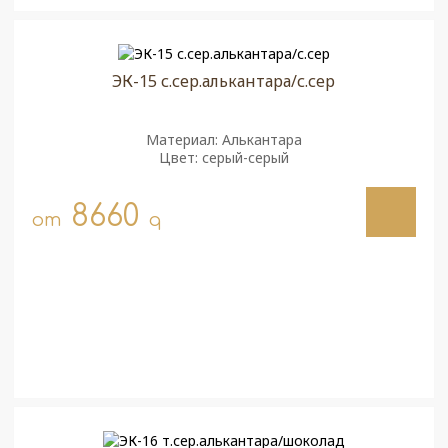
ЭК-15 с.сер.алькантара/с.сер
Материал: Алькантара
Цвет: серый-серый
8660
от
q