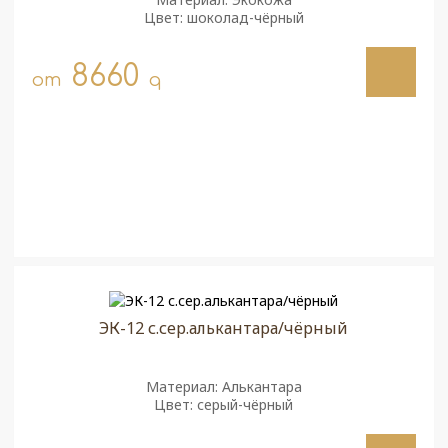
Цвет: шоколад-чёрный
8660
от
q
ЭК-12 с.сер.алькантара/чёрный
Материал: Алькантара
Цвет: серый-чёрный