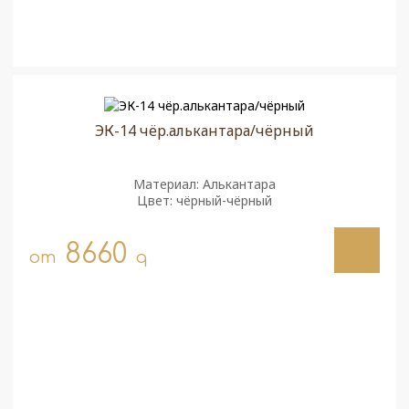
ЭК-14 чёр.алькантара/чёрный
Материал: Алькантара
Цвет: чёрный-чёрный
8660
от
q