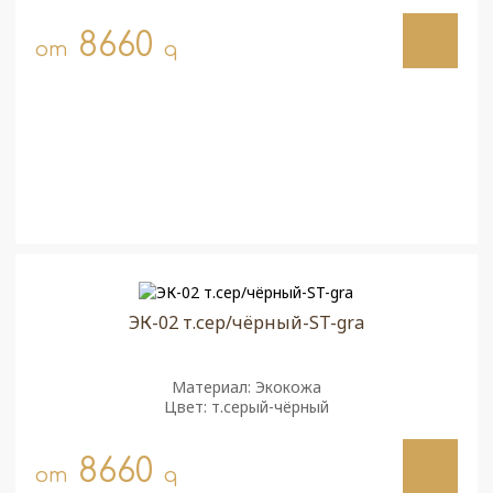
8660
от
q
ЭК-02 т.сер/чёрный-ST-gra
Материал: Экокожа
Цвет: т.серый-чёрный
8660
от
q