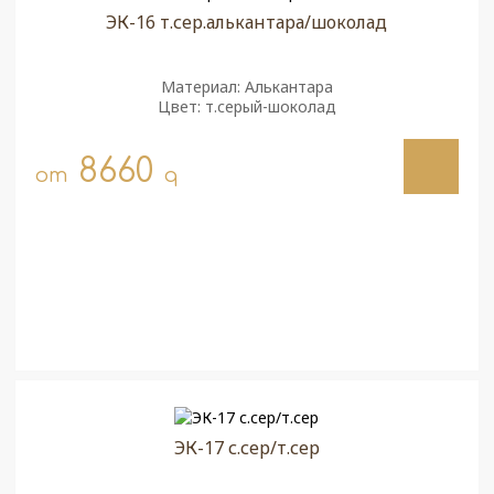
ЭК-16 т.сер.алькантара/шоколад
Материал: Алькантара
Цвет: т.серый-шоколад
8660
от
q
ЭК-17 с.сер/т.сер