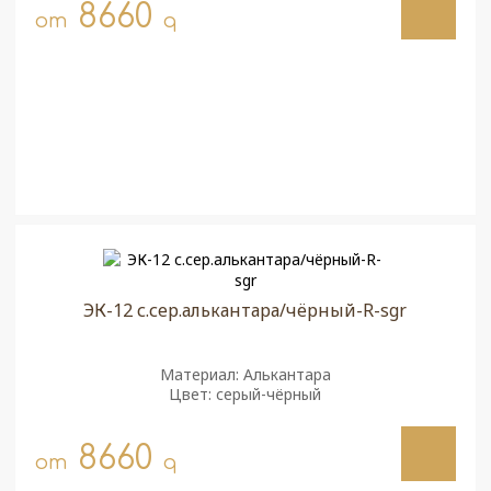
8660
от
q
ЭК-12 с.сер.алькантара/чёрный-R-sgr
Материал: Алькантара
Цвет: серый-чёрный
8660
от
q