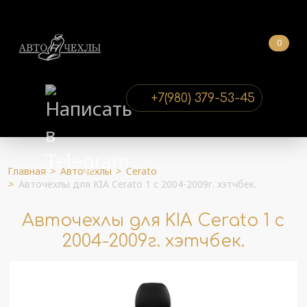
0
+7(980) 379-53-45
Главная
>
Авточехлы
>
Cerato
>
Авточехлы для KIA Cerato 1 с 2004-2009г. хэтчбек.
Авточехлы для KIA Cerato 1 с
2004-2009г. хэтчбек.