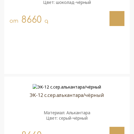
Цвет: шоколад-чёрный
8660
от
q
ЭК-12 с.сер.алькантара/чёрный
Материал: Алькантара
Цвет: серый-чёрный