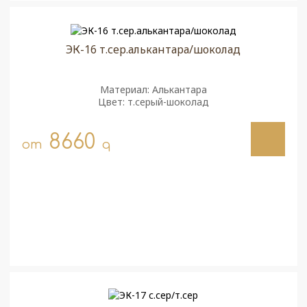
ЭК-16 т.сер.алькантара/шоколад
Материал: Алькантара
Цвет: т.серый-шоколад
8660
от
q