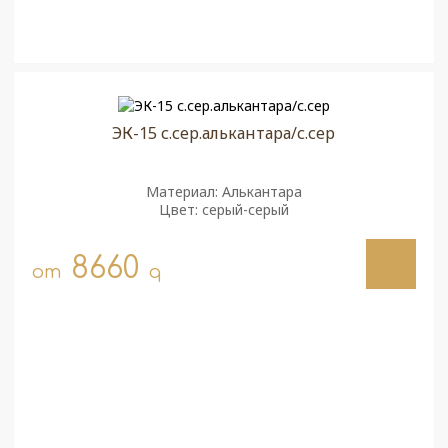
ЭК-15 с.сер.алькантара/с.сер
Материал: Алькантара
Цвет: серый-серый
8660
от
q