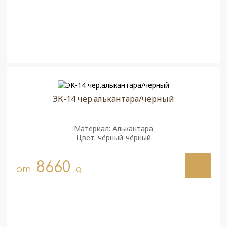
ЭК-14 чёр.алькантара/чёрный
Материал: Алькантара
Цвет: чёрный-чёрный
8660
от
q