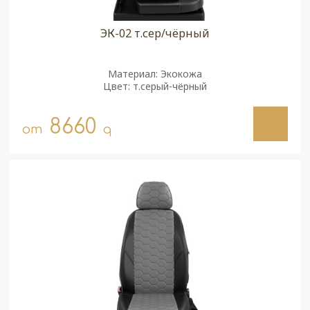
ЭК-02 т.сер/чёрный
Материал: Экокожа
Цвет: т.серый-чёрный
8660
от
q