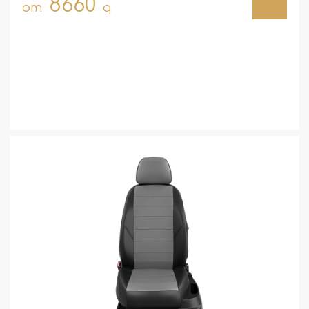
8660
от
q