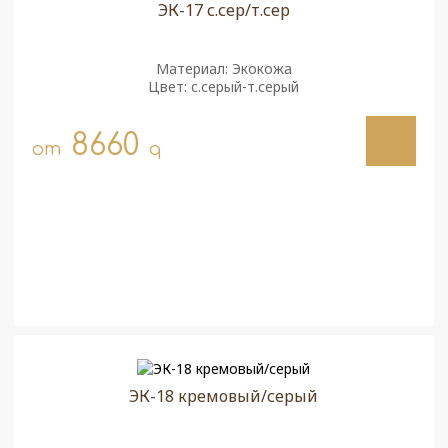
ЭК-17 с.сер/т.сер
Материал: Экокожа
Цвет: с.серый-т.серый
8660
от
q
ЭК-18 кремовый/серый