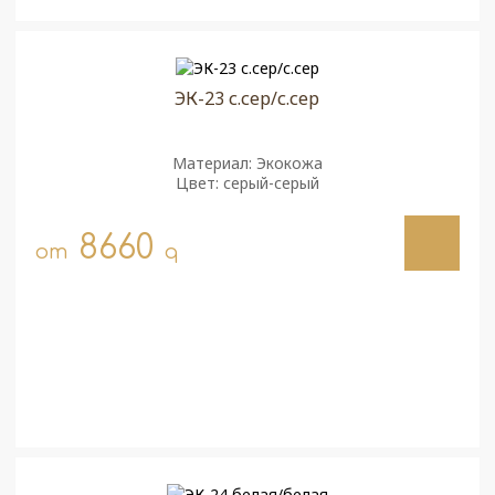
ЭК-23 с.сер/с.сер
Материал: Экокожа
Цвет: серый-серый
8660
от
q