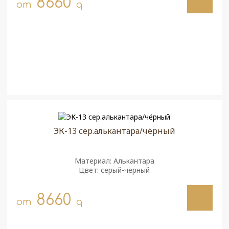
8660
от
q
ЭК-13 сер.алькантара/чёрный
Материал: Алькантара
Цвет: серый-чёрный
8660
от
q