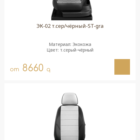
ЭК-02 т.сер/чёрный-ST-gra
Материал: Экокожа
Цвет: т.серый-чёрный
8660
от
q