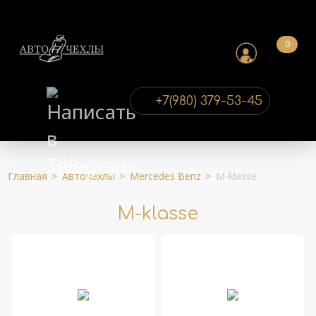
0
+7(980) 379-53-45
Главная
>
Авточехлы
>
Mercedes Benz
>
M-klasse
M-klasse