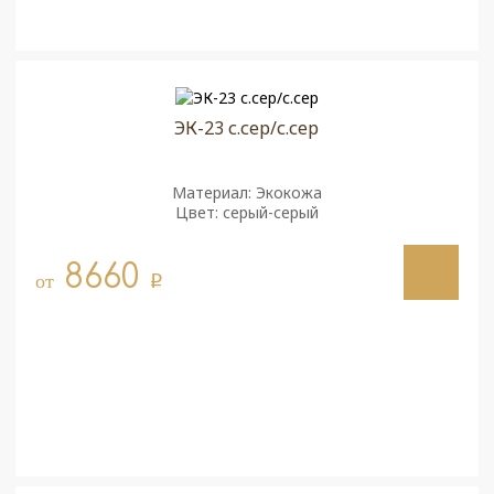
ЭК-23 с.сер/с.сер
Материал: Экокожа
Цвет: серый-серый
8660
от
q