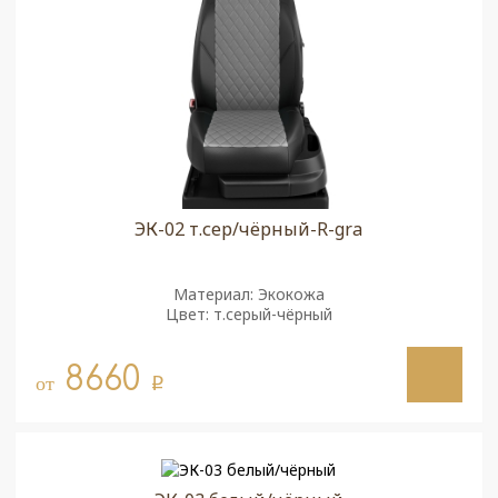
ЭК-02 т.сер/чёрный-R-gra
Материал: Экокожа
Цвет: т.серый-чёрный
8660
от
q