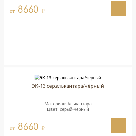
8660
от
q
ЭК-13 сер.алькантара/чёрный
Материал: Алькантара
Цвет: серый-чёрный
8660
от
q