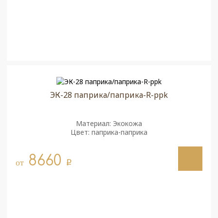
ЭК-28 паприка/паприка-R-ppk
Материал: Экокожа
Цвет: паприка-паприка
8660
от
q