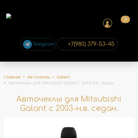
0
+7(980) 379-53-45
Главная
>
Авточехлы
>
Galant
>
Авточехлы для Mitsubishi Galant с 2003-н.в. седан.
Авточехлы для Mitsubishi
Galant с 2003-н.в. седан.