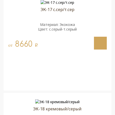
ЭК-17 с.сер/т.сер
Материал: Экокожа
Цвет: с.серый-т.серый
8660
от
q
ЭК-18 кремовый/серый