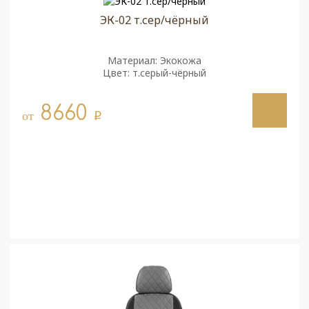
ЭК-02 т.сер/чёрный
Материал: Экокожа
Цвет: т.серый-чёрный
8660
от
q