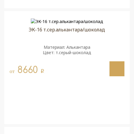
ЭК-16 т.сер.алькантара/шоколад
Материал: Алькантара
Цвет: т.серый-шоколад
8660
от
q