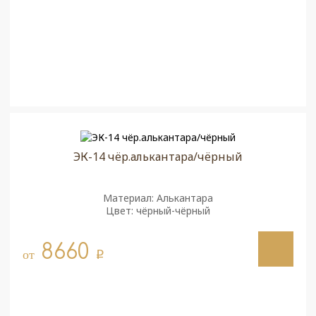
ЭК-14 чёр.алькантара/чёрный
Материал: Алькантара
Цвет: чёрный-чёрный
8660
от
q