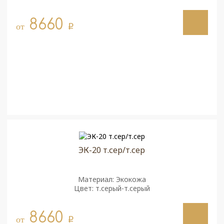
8660
от
q
ЭК-20 т.сер/т.сер
Материал: Экокожа
Цвет: т.серый-т.серый
8660
от
q