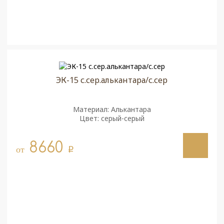
ЭК-15 с.сер.алькантара/с.сер
Материал: Алькантара
Цвет: серый-серый
8660
от
q