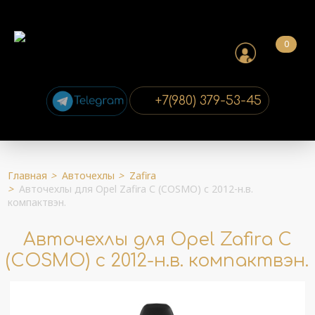
0
+7(980) 379-53-45
Главная
>
Авточехлы
>
Zafira
>
Авточехлы для Opel Zafira С (COSMO) с 2012-н.в.
компактвэн.
Авточехлы для Opel Zafira С
(COSMO) с 2012-н.в. компактвэн.