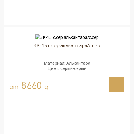
ЭК-15 с.сер.алькантара/с.сер
Материал: Алькантара
Цвет: серый-серый
8660
от
q