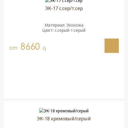
ЭК-17 с.сер/т.сер
Материал: Экокожа
Цвет: с.серый-т.серый
8660
от
q
ЭК-18 кремовый/серый