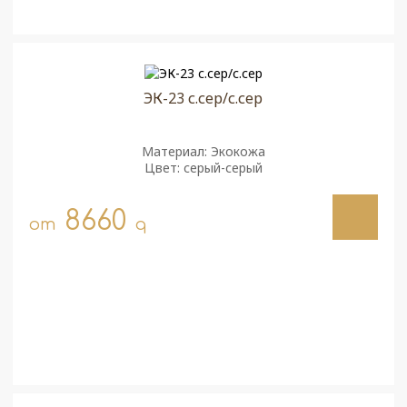
ЭК-23 с.сер/с.сер
Материал: Экокожа
Цвет: серый-серый
8660
от
q