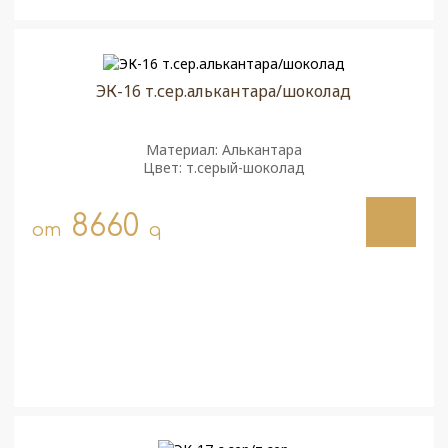
ЭК-16 т.сер.алькантара/шоколад
Материал: Алькантара
Цвет: т.серый-шоколад
8660
от
q