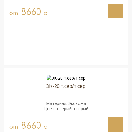
8660
от
q
ЭК-20 т.сер/т.сер
Материал: Экокожа
Цвет: т.серый-т.серый
8660
от
q