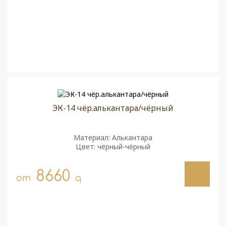
ЭК-14 чёр.алькантара/чёрный
Материал: Алькантара
Цвет: чёрный-чёрный
8660
от
q