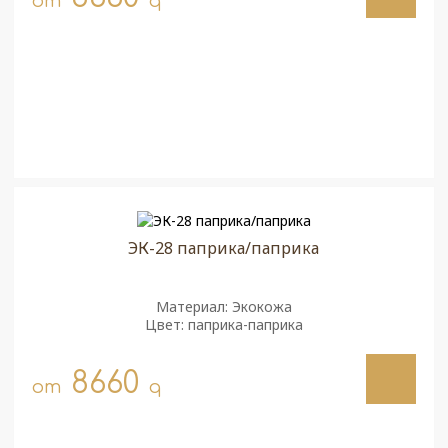
от
q
ЭК-28 паприка/паприка
Материал: Экокожа
Цвет: паприка-паприка
8660
от
q