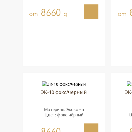
8660
от
q
от
ЭК-10 фокс/чёрный
ЭК
Материал: Экокожа
Цвет: фокс-чёрный
Ц