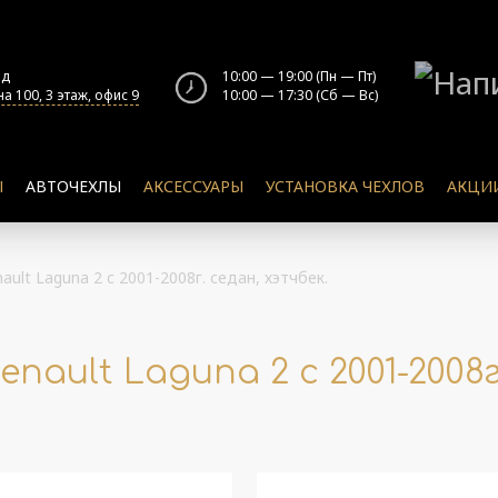
од
10:00 — 19:00 (Пн — Пт)
а 100, 3 этаж, офис 9
10:00 — 17:30 (Сб — Вс)
Ы
АВТОЧЕХЛЫ
АКСЕССУАРЫ
УСТАНОВКА ЧЕХЛОВ
АКЦИ
ult Laguna 2 c 2001-2008г. седан, хэтчбек.
nault Laguna 2 c 2001-2008г