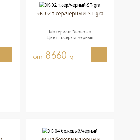
й
ЭК-02 т.сер/чёрный-ST-gra
Материал: Экокожа
Цвет: т.серый-чёрный
8660
от
q
й
ЭК-04 бежевый/чёрный