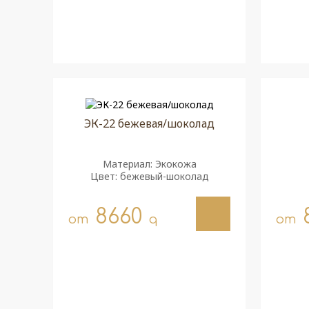
ЭК-22 бежевая/шоколад
Материал: Экокожа
Цвет: бежевый-шоколад
8660
от
q
от