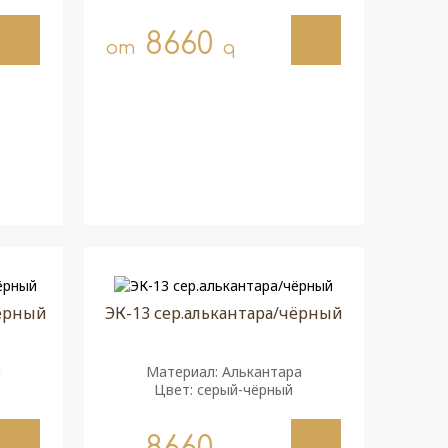
8660
от
q
чёрный
ЭК-13 сер.алькантара/чёрный
а
Материал: Алькантара
Цвет: серый-чёрный