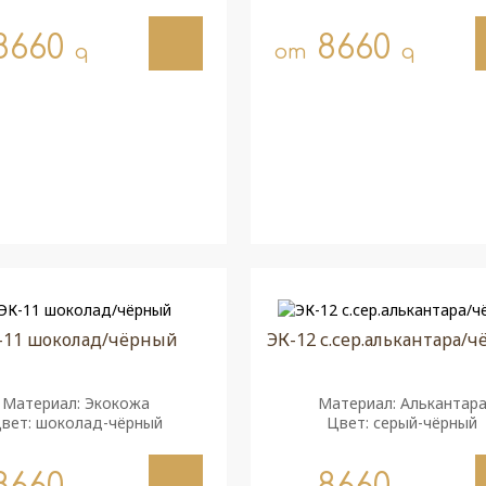
8660
8660
q
от
q
-11 шоколад/чёрный
ЭК-12 с.сер.алькантара/
Материал: Экокожа
Материал: Алькантар
вет: шоколад-чёрный
Цвет: серый-чёрный