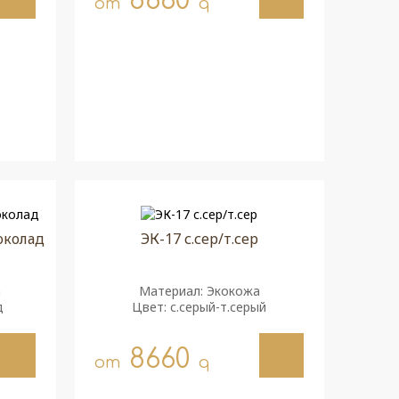
8660
от
q
околад
ЭК-17 с.сер/т.сер
а
Материал: Экокожа
д
Цвет: с.серый-т.серый
8660
от
q