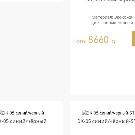
Материал: Экокожа
Цвет: белый-чёрный
8660
от
q
К-05 синий/чёрный
ЭК-05 синий/чёрный-ST