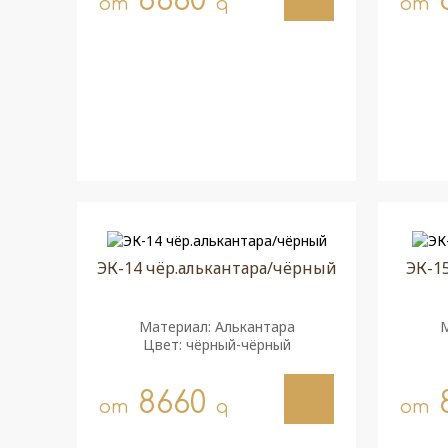
8660
от
q
от
ЭК-14 чёр.алькантара/чёрный
ЭК-15
Материал: Алькантара
М
Цвет: чёрный-чёрный
8660
от
q
от