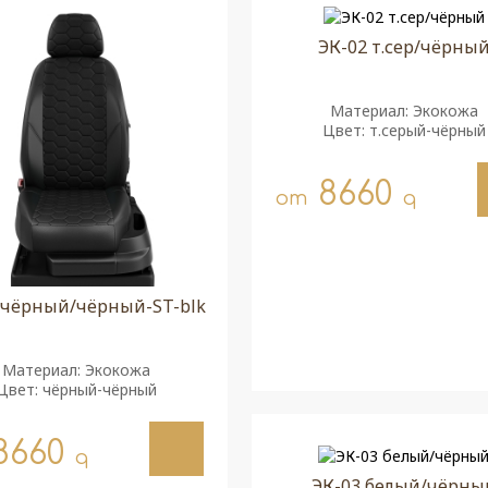
ЭК-02 т.сер/чёрны
Материал: Экокожа
Цвет: т.серый-чёрный
8660
от
q
 чёрный/чёрный-ST-blk
Материал: Экокожа
Цвет: чёрный-чёрный
8660
q
ЭК-03 белый/чёрны