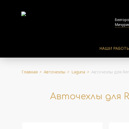
Белгор
Мичурин
НАШИ РАБОТ
Главная
>
Авточехлы
>
Laguna
>
Авточехлы для Rena
Авточехлы для Re