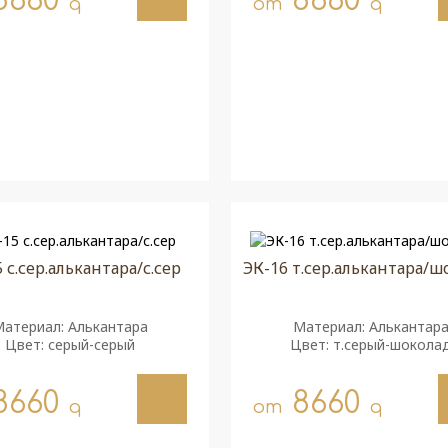
8660
8660
q
от
q
 с.сер.алькантара/с.сер
ЭК-16 т.сер.алькантара/ш
атериал: Алькантара
Материал: Алькантар
Цвет: серый-серый
Цвет: т.серый-шокола
8660
8660
q
от
q