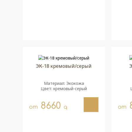
ЭК-18 кремовый/серый
Э
Материал: Экокожа
Цвет: кремовый-серый
8660
от
q
от