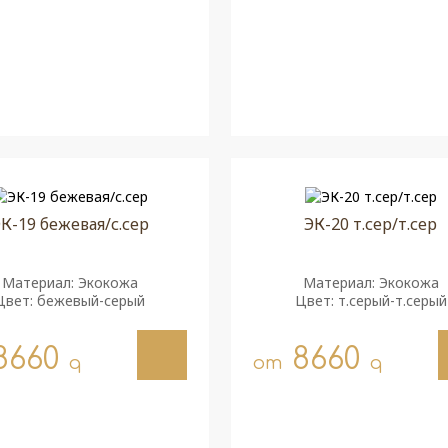
К-19 бежевая/с.сер
ЭК-20 т.сер/т.сер
Материал: Экокожа
Материал: Экокожа
Цвет: бежевый-серый
Цвет: т.серый-т.серый
8660
8660
q
от
q