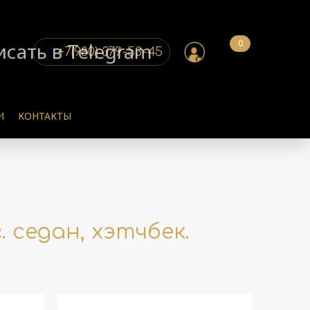
0
+7(980) 379-53-45
И
КОНТАКТЫ
. седан, хэтчбек.