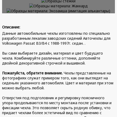
Примеры нашей работы
Примеры нашей работы
Примеры нашей работы
Примеры нашей работы
Образцы материала: Экокожа
Описание:
Образцы стёжки
Данные автомобильные чехлы изготовлены по специально
перфорированная
Образцы материала: Жаккард
разработанным лекалам заводских сидений Авточехлы для
Образцы материала: Экозамша
Volkswagen Passat B3/B4 с 1988-1997г. седан. .
(имитация алькантары)
Вы сами выбираете дизайн, материал и цвет будущего
чехла. Комбинируйте различные оттенки, дополняйте
двойной декоративной строчкой и вышивкой.
Пожалуйста, обратите внимание.
Чехлы представленные на
фотографиях служат примером того, как они выглядят на
сиденьях указанного автомобиля. Цвет и материал при этом
можно выбрать любой.
Отверстия под подголовник и регулировку поясничного
упора проделываются по месту монтажа после установки и
фиксации чехла. Это позволяет скрыть родную обивку, что
придает чехлам более эстетичный вид по сравнению с