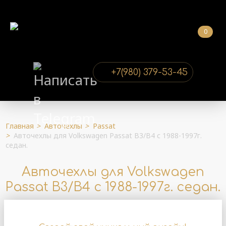
0
+7(980) 379-53-45
Главная
>
Авточехлы
>
Passat
>
Авточехлы для Volkswagen Passat B3/B4 с 1988-1997г.
седан.
Авточехлы для Volkswagen
Passat B3/B4 с 1988-1997г. седан.