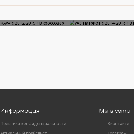
ta RAV4 с 2012-2019
УАЗ Патриот с 2
г.в.кроссовер
2016 г.в кроссо
Информация
Мы в сети
Политика конфиденциальности
Вконтакте
Актуальный прайслист
Телеграм