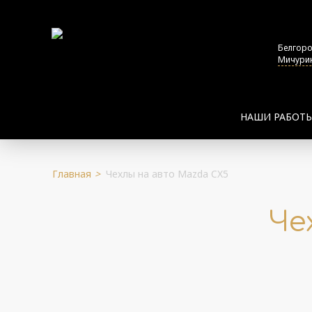
Белгор
Мичурин
НАШИ РАБОТ
Главная
>
Чехлы на авто Mazda CX5
Че