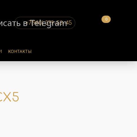
0
+7(980) 379-53-45
И
КОНТАКТЫ
CX5