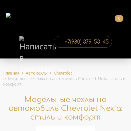
0
+7(980) 379-53-45
Главная
>
Авточехлы
>
Chevrolet
>
Модельные чехлы на автомобиль Chevrolet Nexia: стиль и
комфорт
Модельные чехлы на
автомобиль Chevrolet Nexia:
стиль и комфорт