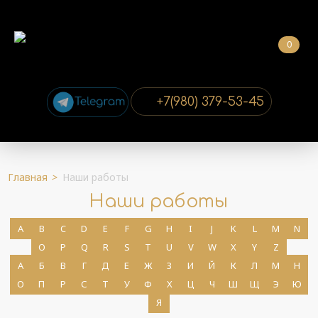
0
+7(980) 379-53-45
Главная
>
Наши работы
Наши работы
A
B
C
D
E
F
G
H
I
J
K
L
M
N
O
P
Q
R
S
T
U
V
W
X
Y
Z
А
Б
В
Г
Д
Е
Ж
З
И
Й
К
Л
М
Н
О
П
Р
С
Т
У
Ф
Х
Ц
Ч
Ш
Щ
Э
Ю
Я