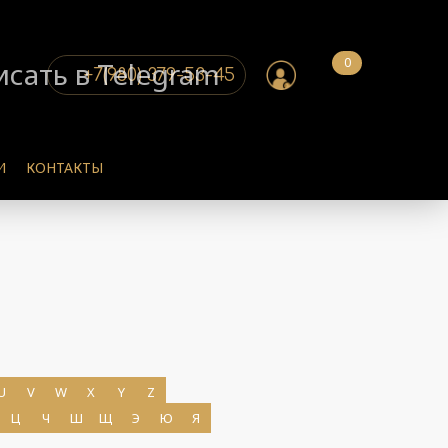
0
+7(980) 379-53-45
И
КОНТАКТЫ
ПОДРОБНЕЕ
U
V
W
X
Y
Z
ПОДРОБНЕЕ
Ц
Ч
Ш
Щ
Э
Ю
Я
ПОДРОБНЕЕ