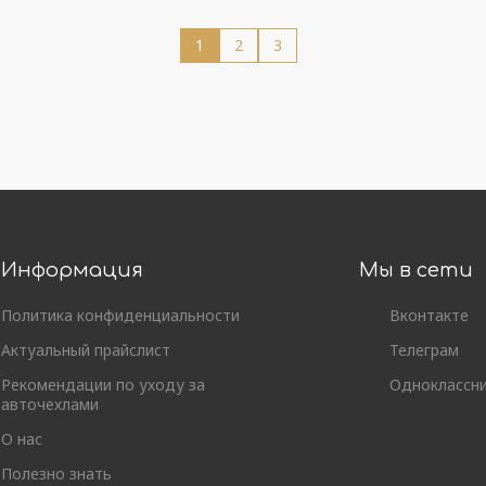
1
2
3
Информация
Мы в сети
Политика конфиденциальности
Вконтакте
Актуальный прайслист
Телеграм
Рекомендации по уходу за
Одноклассн
авточехлами
О нас
Полезно знать