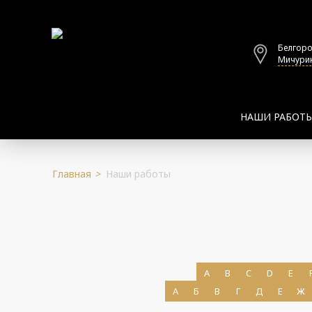
Белгор
Мичурин
НАШИ РАБОТ
Главная
>
Наши работы
A
B
C
D
E
А
Б
В
Г
Д
Е
Ж