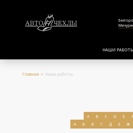
Белгор
Мичурин
НАШИ РАБОТ
Главная
>
Наши работы
ПОДРОБНЕЕ
A
B
C
D
E
А
Б
В
Г
Д
Е
Ж