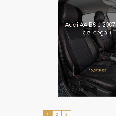
 A4 B7 c 2004-2009
Audi A4 B8 с 2007
г.в. седан
г.в. седан
ПОДРОБНЕЕ
1
2
3