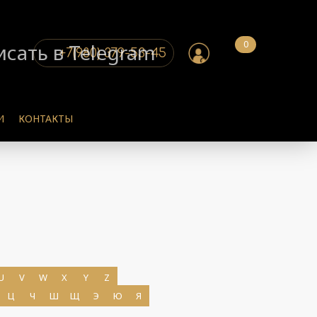
0
+7(980) 379-53-45
И
КОНТАКТЫ
U
V
W
X
Y
Z
Ц
Ч
Ш
Щ
Э
Ю
Я