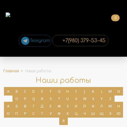
0
+7(980) 379-53-45
Главная
>
Наши работы
Наши работы
A
B
C
D
E
F
G
H
I
J
K
L
M
N
O
P
Q
R
S
T
U
V
W
X
Y
Z
А
Б
В
Г
Д
Е
Ж
З
И
Й
К
Л
М
Н
О
П
Р
С
Т
У
Ф
Х
Ц
Ч
Ш
Щ
Э
Ю
Я