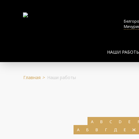
Белгор
Мичурин
НАШИ РАБОТ
Главная
>
Наши работы
ПОДРОБНЕЕ
A
B
C
D
E
ПОДРОБНЕЕ
А
Б
В
Г
Д
Е
Ж
ПОДРОБНЕЕ