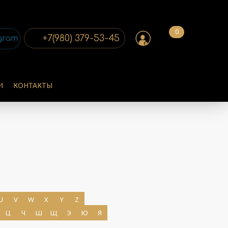
0
+7(980) 379-53-45
И
КОНТАКТЫ
ПОДРОБНЕЕ
U
V
W
X
Y
Z
ПОДРОБНЕЕ
Ц
Ч
Ш
Щ
Э
Ю
Я
ПОДРОБНЕЕ