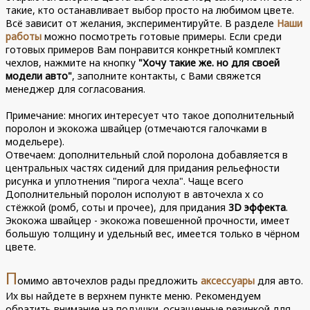
такие, кто останавливает выбор просто на любимом цвете.
Всё зависит от желания, экспериментируйте. В разделе
Наши
работы
можно посмотреть готовые примеры. Если среди
готовых примеров Вам понравится конкретный комплект
чехлов, нажмите на кнопку
"Хочу такие же. но для своей
модели авто"
, заполните контакты, с Вами свяжется
менеджер для согласования.
Примечание: многих интересует что такое дополнительный
поролон и экокожа швайцер (отмечаются галочками в
модельере).
Отвечаем: дополнительный слой поролона добавляется в
центральных частях сидений для придания рельефности
рисунка и уплотнения "пирога чехла". Чаще всего
Дополнительный поролон исполуют в авточехла х со
стёжкой (ромб, соты и прочее), для придания
3D эффекта
.
Экокожа швайцер - экокожа повешенной прочности, имеет
большую толщину и удельный вес, имеется только в чёрном
цвете.
П
омимо авточехлов рады предложить
аксессуары
для авто.
Их вы найдете в верхнем пункте меню. Рекомендуем
обратить внимание на подушки. оснащенные резинкой для