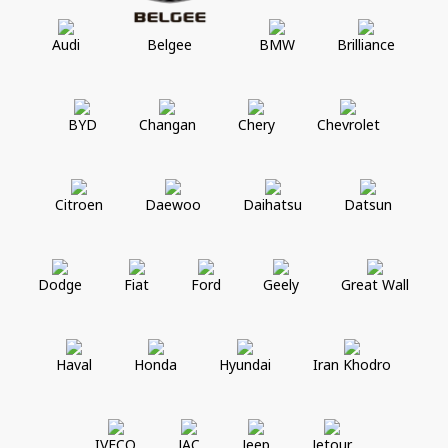
Audi
Belgee
BMW
Brilliance
BYD
Changan
Chery
Chevrolet
Citroen
Daewoo
Daihatsu
Datsun
Dodge
Fiat
Ford
Geely
Great Wall
Haval
Honda
Hyundai
Iran Khodro
IVECO
JAC
Jeep
Jetour