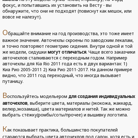
фокус, и попытавшись их установить на Весту - вы
обнаружите, что они не подходят (повиснут как мешок, или
вовсе не налезут).
О
бращайте внимание на год производства, это тоже имеет
важное значение. Авточехлы скроены по заводским лекалам,
и точно повторяют геометрию сидения. Внутри одной и той
же модели, сидушки
могут отличаться
. Чаще всего заказчики
авточехлов сталкиваются с переходным годом. Например
авточехлы для Kia Rio 2011 года есть в двух вариантах: 1)
Киа Рио 2005-2011 2) Киа Рио 2011-2017. На данном примере
видно, что 2011 год переходный, что иногда вызывает
путаницу.
В
оспользуйтесь модельером
для создания индивидуальных
авточехлов
, выберите цвета, материалы (экокожа, жаккард,
велюр,экозамша), цвета материалов и нитей. Так же можно
выбрать стёжку(ромбы/соты/прочее) и вышивку логотипа.
К
ак показывает практика, большинство покупателей
стараются выбрать цвета авточехлов под салон, хотя есть и