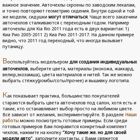
важное значение. Авточехлы скроены по заводским лекалам,
и точно повторяют геометрию сидения. Внутри одной и той
же модели, сидушки
могут отличаться
. Чаще всего заказчики
авточехлов сталкиваются с переходным годом. Например
авточехлы для Kia Rio 2011 года есть в двух вариантах: 1)
Киа Рио 2005-2011 2) Киа Рио 2011-2017. На данном примере
видно, что 2011 год переходный, что иногда вызывает
путаницу.
В
оспользуйтесь модельером
для создания индивидуальных
авточехлов
, выберите цвета, материалы (экокожа, жаккард,
велюр,экозамша), цвета материалов и нитей. Так же можно
выбрать стёжку(ромбы/соты/прочее) и вышивку логотипа.
К
ак показывает практика, большинство покупателей
стараются выбрать цвета авточехлов под салон, хотя есть и
такие, кто останавливает выбор просто на любимом цвете.
Всё зависит от желания, экспериментируйте. В разделе
Наши
работы
можно посмотреть готовые примеры. Если среди
готовых примеров Вам понравится конкретный комплект
чехлов, нажмите на кнопку
"Хочу такие же. но для своей
модели авто"
, заполните контакты, с Вами свяжется