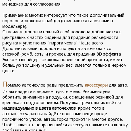
менеджер для согласования.
Примечание: многих интересует что такое дополнительный
поролон и экокожа швайцер (отмечаются галочками в
модельере).
Отвечаем: дополнительный слой поролона добавляется в
центральных частях сидений для придания рельефности
рисунка и уплотнения "пирога чехла". Чаще всего
Дополнительный поролон исполуют в авточехла х со
стёжкой (ромб, соты и прочее), для придания
3D эффекта
.
Экокожа швайцер - экокожа повешенной прочности, имеет
большую толщину и удельный вес, имеется только в чёрном
цвете.
П
омимо авточехлов рады предложить
аксессуары
для авто.
Их вы найдете в верхнем пункте меню. Рекомендуем
обратить внимание на подушки. оснащенные резинкой для
крепежа за подголовником. Подушка-треугольник шьётся
индивидуально в цвета авточехлов
. Кроме того в
автоаксессуарах вы найдёте полезные вещи вроде
поясничного упора, автошторки "трокот" и многое другое.
Чтобы заказать понравившийся аксессуар нажмите на кнопку
"добавить в корзину".