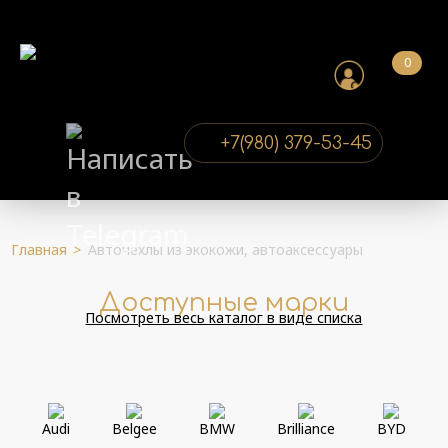
0
+7(980) 379-53-45
Главная
>
Авточехлы из экокожи, автоаксессуары
Доступные марки
Посмотреть весь каталог в виде списка
Audi
Belgee
BMW
Brilliance
BYD