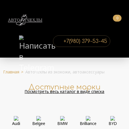
0
+7(980) 379-53-45
Главная
>
Авточехлы из экокожи, автоаксессуары
Доступные марки
Посмотреть весь каталог в виде списка
Audi
Belgee
BMW
Brilliance
BYD