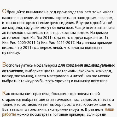
О
бращайте внимание на год производства, это тоже имеет
важное значение. Авточехлы скроены по заводским лекалам,
и точно повторяют геометрию сидения. Внутри одной и той
же модели, сидушки
могут отличаться
. Чаще всего заказчики
авточехлов сталкиваются с переходным годом. Например
авточехлы для Kia Rio 2011 года есть в двух вариантах: 1)
Киа Рио 2005-2011 2) Киа Рио 2011-2017. На данном примере
видно, что 2011 год переходный, что иногда вызывает
путаницу.
В
оспользуйтесь модельером
для создания индивидуальных
авточехлов
, выберите цвета, материалы (экокожа, жаккард,
велюр,экозамша), цвета материалов и нитей. Так же можно
выбрать стёжку(ромбы/соты/прочее) и вышивку логотипа.
К
ак показывает практика, большинство покупателей
стараются выбрать цвета авточехлов под салон, хотя есть и
такие, кто останавливает выбор просто на любимом цвете.
Всё зависит от желания, экспериментируйте. В разделе
Наши
работы
можно посмотреть готовые примеры. Если среди