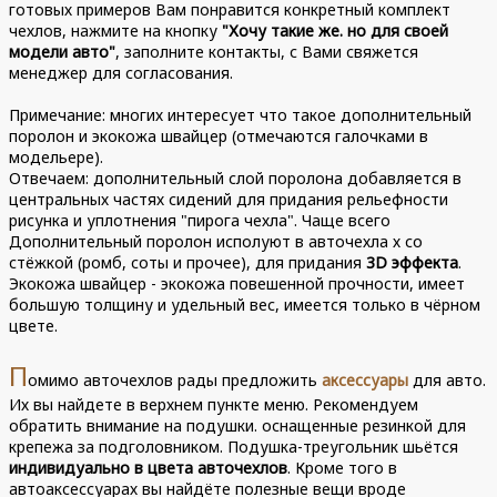
готовых примеров Вам понравится конкретный комплект
чехлов, нажмите на кнопку
"Хочу такие же. но для своей
модели авто"
, заполните контакты, с Вами свяжется
менеджер для согласования.
Примечание: многих интересует что такое дополнительный
поролон и экокожа швайцер (отмечаются галочками в
модельере).
Отвечаем: дополнительный слой поролона добавляется в
центральных частях сидений для придания рельефности
рисунка и уплотнения "пирога чехла". Чаще всего
Дополнительный поролон исполуют в авточехла х со
стёжкой (ромб, соты и прочее), для придания
3D эффекта
.
Экокожа швайцер - экокожа повешенной прочности, имеет
большую толщину и удельный вес, имеется только в чёрном
цвете.
П
омимо авточехлов рады предложить
аксессуары
для авто.
Их вы найдете в верхнем пункте меню. Рекомендуем
обратить внимание на подушки. оснащенные резинкой для
крепежа за подголовником. Подушка-треугольник шьётся
индивидуально в цвета авточехлов
. Кроме того в
автоаксессуарах вы найдёте полезные вещи вроде