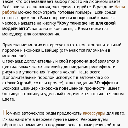
такие, кто останавливает выбор просто на любимом цвете.
Всё зависит от желания, экспериментируйте. В разделе
Наши
работы
можно посмотреть готовые примеры. Если среди
готовых примеров Вам понравится конкретный комплект
чехлов, нажмите на кнопку
"Хочу такие же. но для своей
модели авто"
, заполните контакты, с Вами свяжется
менеджер для согласования.
Примечание: многих интересует что такое дополнительный
поролон и экокожа швайцер (отмечаются галочками в
модельере).
Отвечаем: дополнительный слой поролона добавляется в
центральных частях сидений для придания рельефности
рисунка и уплотнения "пирога чехла". Чаще всего
Дополнительный поролон исполуют в авточехла х со
стёжкой (ромб, соты и прочее), для придания
3D эффекта
.
Экокожа швайцер - экокожа повешенной прочности, имеет
большую толщину и удельный вес, имеется только в чёрном
цвете.
П
омимо авточехлов рады предложить
аксессуары
для авто.
Их вы найдете в верхнем пункте меню. Рекомендуем
обратить внимание на подушки. оснащенные резинкой для