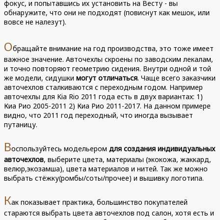
фокус, и попытавшись их установить на Весту - вы
обнаружите, что они не подходят (повиснут как мешок, или
вовсе не налезут).
О
бращайте внимание на год производства, это тоже имеет
важное значение. Авточехлы скроены по заводским лекалам,
и точно повторяют геометрию сидения. Внутри одной и той
же модели, сидушки
могут отличаться
. Чаще всего заказчики
авточехлов сталкиваются с переходным годом. Например
авточехлы для Kia Rio 2011 года есть в двух вариантах: 1)
Киа Рио 2005-2011 2) Киа Рио 2011-2017. На данном примере
видно, что 2011 год переходный, что иногда вызывает
путаницу.
В
оспользуйтесь модельером
для создания индивидуальных
авточехлов
, выберите цвета, материалы (экокожа, жаккард,
велюр,экозамша), цвета материалов и нитей. Так же можно
выбрать стёжку(ромбы/соты/прочее) и вышивку логотипа.
К
ак показывает практика, большинство покупателей
стараются выбрать цвета авточехлов под салон, хотя есть и