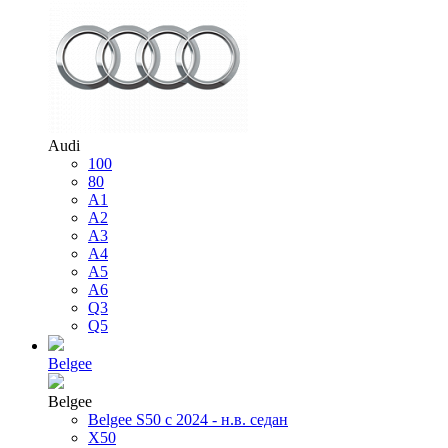
Audi
100
80
A1
A2
A3
A4
A5
A6
Q3
Q5
Belgee
Belgee
Belgee S50 с 2024 - н.в. седан
X50