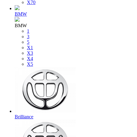
X70
BMW
BMW
1
3
5
X1
X3
X4
X5
Brilliance