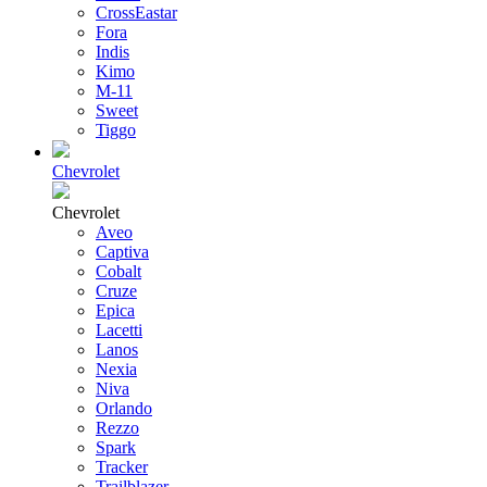
CrossEastar
Fora
Indis
Kimo
M-11
Sweet
Tiggo
Chevrolet
Chevrolet
Aveo
Captiva
Cobalt
Cruze
Epica
Lacetti
Lanos
Nexia
Niva
Orlando
Rezzo
Spark
Tracker
Trailblazer