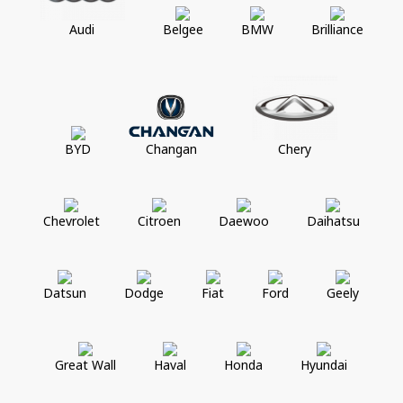
Audi
Belgee
BMW
Brilliance
BYD
Changan
Chery
Chevrolet
Citroen
Daewoo
Daihatsu
Datsun
Dodge
Fiat
Ford
Geely
Great Wall
Haval
Honda
Hyundai