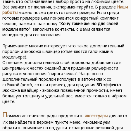
такие, кто останавливает выбор просто на любимом цвете.
Всё зависит от желания, экспериментируйте. В разделе
Наши
работы
можно посмотреть готовые примеры. Если среди
готовых примеров Вам понравится конкретный комплект
чехлов, нажмите на кнопку
"Хочу такие же. но для своей
модели авто"
, заполните контакты, с Вами свяжется
менеджер для согласования.
Примечание: многих интересует что такое дополнительный
поролон и экокожа швайцер (отмечаются галочками в
модельере).
Отвечаем: дополнительный слой поролона добавляется в
центральных частях сидений для придания рельефности
рисунка и уплотнения "пирога чехла". Чаще всего
Дополнительный поролон исполуют в авточехла х со
стёжкой (ромб, соты и прочее), для придания
3D эффекта
.
Экокожа швайцер - экокожа повешенной прочности, имеет
большую толщину и удельный вес, имеется только в чёрном
цвете.
П
омимо авточехлов рады предложить
аксессуары
для авто.
Их вы найдете в верхнем пункте меню. Рекомендуем
обратить внимание на подушки. оснащенные резинкой для