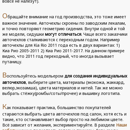
вовсе не налезут).
О
бращайте внимание на год производства, это тоже имеет
важное значение. Авточехлы скроены по заводским лекалам,
и точно повторяют геометрию сидения. Внутри одной и той
же модели, сидушки
могут отличаться
. Чаще всего заказчики
авточехлов сталкиваются с переходным годом. Например
авточехлы для Kia Rio 2011 года есть в двух вариантах: 1)
Киа Рио 2005-2011 2) Киа Рио 2011-2017. На данном примере
видно, что 2011 год переходный, что иногда вызывает
путаницу.
В
оспользуйтесь модельером
для создания индивидуальных
авточехлов
, выберите цвета, материалы (экокожа, жаккард,
велюр,экозамша), цвета материалов и нитей. Так же можно
выбрать стёжку(ромбы/соты/прочее) и вышивку логотипа.
К
ак показывает практика, большинство покупателей
стараются выбрать цвета авточехлов под салон, хотя есть и
такие, кто останавливает выбор просто на любимом цвете.
Всё зависит от желания, экспериментируйте. В разделе
Наши