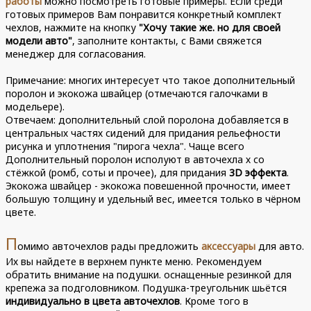
работы
можно посмотреть готовые примеры. Если среди
готовых примеров Вам понравится конкретный комплект
чехлов, нажмите на кнопку
"Хочу такие же. но для своей
модели авто"
, заполните контакты, с Вами свяжется
менеджер для согласования.
Примечание: многих интересует что такое дополнительный
поролон и экокожа швайцер (отмечаются галочками в
модельере).
Отвечаем: дополнительный слой поролона добавляется в
центральных частях сидений для придания рельефности
рисунка и уплотнения "пирога чехла". Чаще всего
Дополнительный поролон исполуют в авточехла х со
стёжкой (ромб, соты и прочее), для придания
3D эффекта
.
Экокожа швайцер - экокожа повешенной прочности, имеет
большую толщину и удельный вес, имеется только в чёрном
цвете.
П
омимо авточехлов рады предложить
аксессуары
для авто.
Их вы найдете в верхнем пункте меню. Рекомендуем
обратить внимание на подушки. оснащенные резинкой для
крепежа за подголовником. Подушка-треугольник шьётся
индивидуально в цвета авточехлов
. Кроме того в