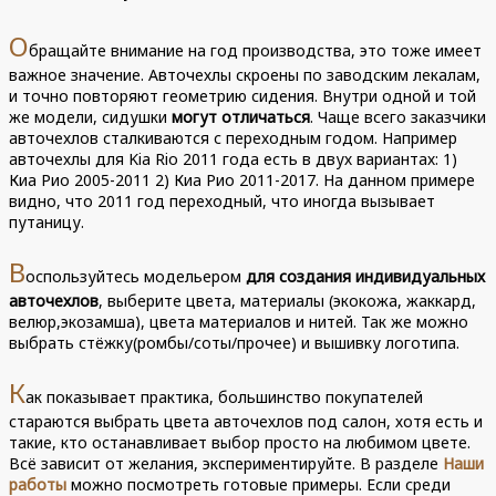
О
бращайте внимание на год производства, это тоже имеет
важное значение. Авточехлы скроены по заводским лекалам,
и точно повторяют геометрию сидения. Внутри одной и той
же модели, сидушки
могут отличаться
. Чаще всего заказчики
авточехлов сталкиваются с переходным годом. Например
авточехлы для Kia Rio 2011 года есть в двух вариантах: 1)
Киа Рио 2005-2011 2) Киа Рио 2011-2017. На данном примере
видно, что 2011 год переходный, что иногда вызывает
путаницу.
В
оспользуйтесь модельером
для создания индивидуальных
авточехлов
, выберите цвета, материалы (экокожа, жаккард,
велюр,экозамша), цвета материалов и нитей. Так же можно
выбрать стёжку(ромбы/соты/прочее) и вышивку логотипа.
К
ак показывает практика, большинство покупателей
стараются выбрать цвета авточехлов под салон, хотя есть и
такие, кто останавливает выбор просто на любимом цвете.
Всё зависит от желания, экспериментируйте. В разделе
Наши
работы
можно посмотреть готовые примеры. Если среди