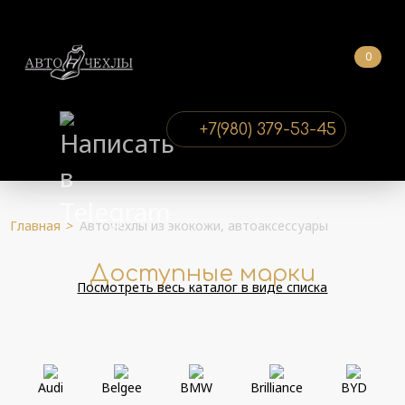
0
+7(980) 379-53-45
Главная
>
Авточехлы из экокожи, автоаксессуары
Доступные марки
Посмотреть весь каталог в виде списка
Audi
Belgee
BMW
Brilliance
BYD