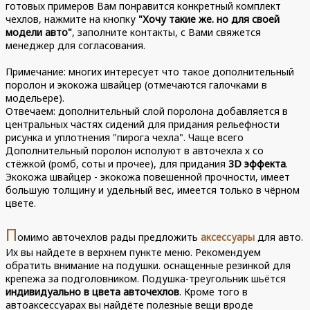
готовых примеров Вам понравится конкретный комплект
чехлов, нажмите на кнопку
"Хочу такие же. но для своей
модели авто"
, заполните контакты, с Вами свяжется
менеджер для согласования.
Примечание: многих интересует что такое дополнительный
поролон и экокожа швайцер (отмечаются галочками в
модельере).
Отвечаем: дополнительный слой поролона добавляется в
центральных частях сидений для придания рельефности
рисунка и уплотнения "пирога чехла". Чаще всего
Дополнительный поролон исполуют в авточехла х со
стёжкой (ромб, соты и прочее), для придания
3D эффекта
.
Экокожа швайцер - экокожа повешенной прочности, имеет
большую толщину и удельный вес, имеется только в чёрном
цвете.
П
омимо авточехлов рады предложить
аксессуары
для авто.
Их вы найдете в верхнем пункте меню. Рекомендуем
обратить внимание на подушки. оснащенные резинкой для
крепежа за подголовником. Подушка-треугольник шьётся
индивидуально в цвета авточехлов
. Кроме того в
автоаксессуарах вы найдёте полезные вещи вроде