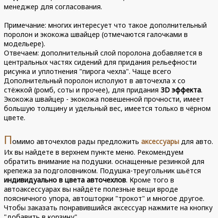
менеджер для согласования.
Примечание: многих интересует что такое дополнительный
поролон и экокожа швайцер (отмечаются галочками в
модельере).
Отвечаем: дополнительный слой поролона добавляется в
центральных частях сидений для придания рельефности
рисунка и уплотнения "пирога чехла". Чаще всего
Дополнительный поролон исполуют в авточехла х со
стёжкой (ромб, соты и прочее), для придания
3D эффекта
.
Экокожа швайцер - экокожа повешенной прочности, имеет
большую толщину и удельный вес, имеется только в чёрном
цвете.
П
омимо авточехлов рады предложить
аксессуары
для авто.
Их вы найдете в верхнем пункте меню. Рекомендуем
обратить внимание на подушки. оснащенные резинкой для
крепежа за подголовником. Подушка-треугольник шьётся
индивидуально в цвета авточехлов
. Кроме того в
автоаксессуарах вы найдёте полезные вещи вроде
поясничного упора, автошторки "трокот" и многое другое.
Чтобы заказать понравившийся аксессуар нажмите на кнопку
"добавить в корзину".