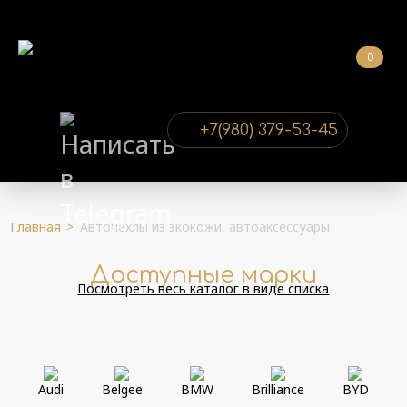
0
+7(980) 379-53-45
Главная
>
Авточехлы из экокожи, автоаксессуары
Доступные марки
Посмотреть весь каталог в виде списка
Audi
Belgee
BMW
Brilliance
BYD