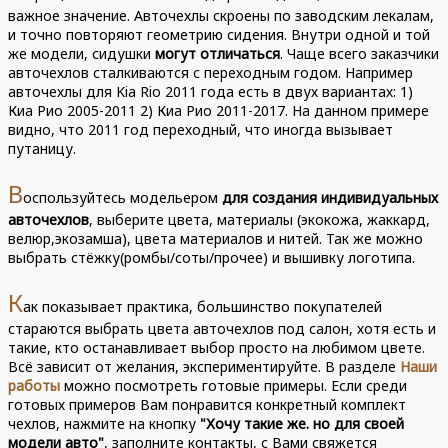
важное значение. Авточехлы скроены по заводским лекалам,
и точно повторяют геометрию сидения. Внутри одной и той
же модели, сидушки
могут отличаться
. Чаще всего заказчики
авточехлов сталкиваются с переходным годом. Например
авточехлы для Kia Rio 2011 года есть в двух вариантах: 1)
Киа Рио 2005-2011 2) Киа Рио 2011-2017. На данном примере
видно, что 2011 год переходный, что иногда вызывает
путаницу.
В
оспользуйтесь модельером
для создания индивидуальных
авточехлов
, выберите цвета, материалы (экокожа, жаккард,
велюр,экозамша), цвета материалов и нитей. Так же можно
выбрать стёжку(ромбы/соты/прочее) и вышивку логотипа.
К
ак показывает практика, большинство покупателей
стараются выбрать цвета авточехлов под салон, хотя есть и
такие, кто останавливает выбор просто на любимом цвете.
Всё зависит от желания, экспериментируйте. В разделе
Наши
работы
можно посмотреть готовые примеры. Если среди
готовых примеров Вам понравится конкретный комплект
чехлов, нажмите на кнопку
"Хочу такие же. но для своей
модели авто"
, заполните контакты, с Вами свяжется