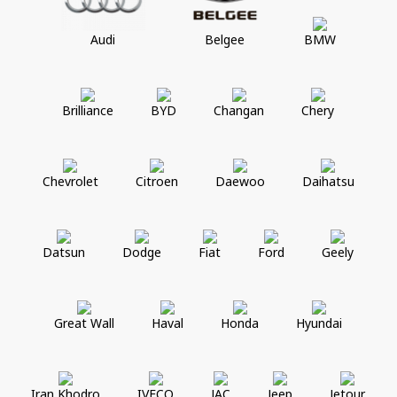
Audi
Belgee
BMW
Brilliance
BYD
Changan
Chery
Chevrolet
Citroen
Daewoo
Daihatsu
Datsun
Dodge
Fiat
Ford
Geely
Great Wall
Haval
Honda
Hyundai
Iran Khodro
IVECO
JAC
Jeep
Jetour