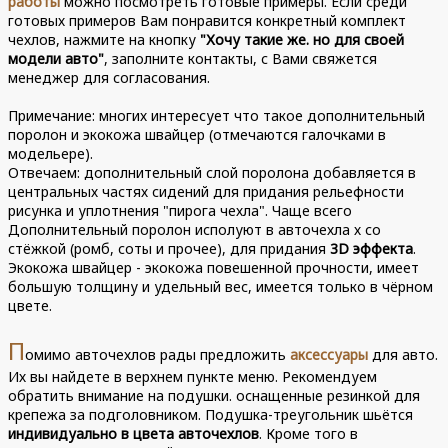
работы
можно посмотреть готовые примеры. Если среди
готовых примеров Вам понравится конкретный комплект
чехлов, нажмите на кнопку
"Хочу такие же. но для своей
модели авто"
, заполните контакты, с Вами свяжется
менеджер для согласования.
Примечание: многих интересует что такое дополнительный
поролон и экокожа швайцер (отмечаются галочками в
модельере).
Отвечаем: дополнительный слой поролона добавляется в
центральных частях сидений для придания рельефности
рисунка и уплотнения "пирога чехла". Чаще всего
Дополнительный поролон исполуют в авточехла х со
стёжкой (ромб, соты и прочее), для придания
3D эффекта
.
Экокожа швайцер - экокожа повешенной прочности, имеет
большую толщину и удельный вес, имеется только в чёрном
цвете.
П
омимо авточехлов рады предложить
аксессуары
для авто.
Их вы найдете в верхнем пункте меню. Рекомендуем
обратить внимание на подушки. оснащенные резинкой для
крепежа за подголовником. Подушка-треугольник шьётся
индивидуально в цвета авточехлов
. Кроме того в