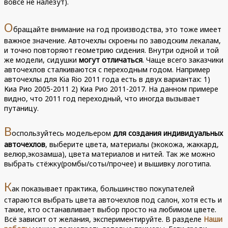
вовсе не налезут).
О
бращайте внимание на год производства, это тоже имеет
важное значение. Авточехлы скроены по заводским лекалам,
и точно повторяют геометрию сидения. Внутри одной и той
же модели, сидушки
могут отличаться
. Чаще всего заказчики
авточехлов сталкиваются с переходным годом. Например
авточехлы для Kia Rio 2011 года есть в двух вариантах: 1)
Киа Рио 2005-2011 2) Киа Рио 2011-2017. На данном примере
видно, что 2011 год переходный, что иногда вызывает
путаницу.
В
оспользуйтесь модельером
для создания индивидуальных
авточехлов
, выберите цвета, материалы (экокожа, жаккард,
велюр,экозамша), цвета материалов и нитей. Так же можно
выбрать стёжку(ромбы/соты/прочее) и вышивку логотипа.
К
ак показывает практика, большинство покупателей
стараются выбрать цвета авточехлов под салон, хотя есть и
такие, кто останавливает выбор просто на любимом цвете.
Всё зависит от желания, экспериментируйте. В разделе
Наши