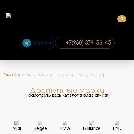
0
+7(980) 379-53-45
Главная
>
Авточехлы из экокожи, автоаксессуары
Доступные марки
Посмотреть весь каталог в виде списка
Audi
Belgee
BMW
Brilliance
BYD