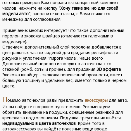
готовых примеров Вам понравится конкретный комплект
чехлов, нажмите на кнопку
"Хочу такие же. но для своей
модели авто"
, заполните контакты, с Вами свяжется
менеджер для согласования.
Примечание: многих интересует что такое дополнительный
поролон и экокожа швайцер (отмечаются галочками в
модельере).
Отвечаем: дополнительный слой поролона добавляется в
центральных частях сидений для придания рельефности
рисунка и уплотнения "пирога чехла". Чаще всего
Дополнительный поролон исполуют в авточехла х со
стёжкой (ромб, соты и прочее), для придания
3D эффекта
.
Экокожа швайцер - экокожа повешенной прочности, имеет
большую толщину и удельный вес, имеется только в чёрном
цвете.
П
омимо авточехлов рады предложить
аксессуары
для авто.
Их вы найдете в верхнем пункте меню. Рекомендуем
обратить внимание на подушки. оснащенные резинкой для
крепежа за подголовником. Подушка-треугольник шьётся
индивидуально в цвета авточехлов
. Кроме того в
автоаксессуарах вы найдёте полезные вещи вроде