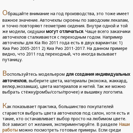
О
бращайте внимание на год производства, это тоже имеет
важное значение. Авточехлы скроены по заводским лекалам,
и точно повторяют геометрию сидения. Внутри одной и той
же модели, сидушки
могут отличаться
. Чаще всего заказчики
авточехлов сталкиваются с переходным годом. Например
авточехлы для Kia Rio 2011 года есть в двух вариантах: 1)
Киа Рио 2005-2011 2) Киа Рио 2011-2017. На данном примере
видно, что 2011 год переходный, что иногда вызывает
путаницу.
В
оспользуйтесь модельером
для создания индивидуальных
авточехлов
, выберите цвета, материалы (экокожа, жаккард,
велюр,экозамша), цвета материалов и нитей. Так же можно
выбрать стёжку(ромбы/соты/прочее) и вышивку логотипа.
К
ак показывает практика, большинство покупателей
стараются выбрать цвета авточехлов под салон, хотя есть и
такие, кто останавливает выбор просто на любимом цвете.
Всё зависит от желания, экспериментируйте. В разделе
Наши
работы
можно посмотреть готовые примеры. Если среди