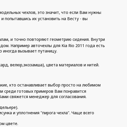
одельных чехлов, это значит, что если Вам нужны
, и попытавшись их установить на Весту - вы
алам, и точно повторяют геометрию сидения. Внутри
дом. Например авточехлы для Kia Rio 2011 года есть
то иногда вызывает путаницу.
кард, велюр,экозамша), цвета материалов и нитей.
акие, кто останавливает выбор просто на любимом
и среди готовых примеров Вам понравится
 Вами свяжется менеджер для согласования.
дельере).
унка и уплотнения "пирога чехла". Чаще всего
ом цвете.