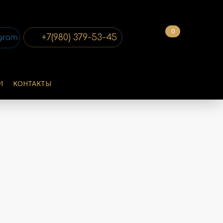
0
+7(980) 379-53-45
И
КОНТАКТЫ