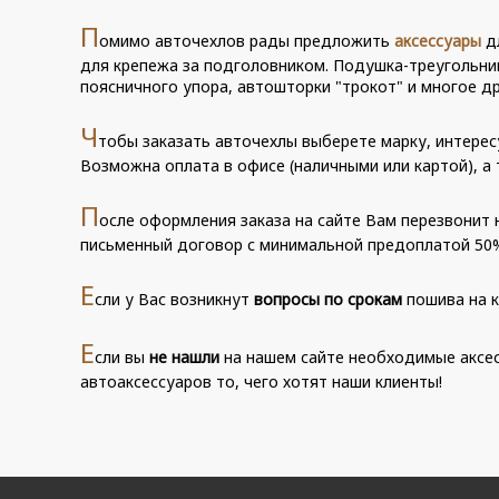
П
омимо авточехлов рады предложить
аксессуары
дл
для крепежа за подголовником. Подушка-треугольн
поясничного упора, автошторки "трокот" и многое др
Ч
тобы заказать авточехлы выберете марку, интер
Возможна оплата в офисе (наличными или картой), а 
П
осле оформления заказа на сайте Вам перезвонит н
письменный договор с минимальной предоплатой 50%,
Е
сли у Вас возникнут
вопросы по срокам
пошива на к
Е
сли вы
не нашли
на нашем сайте необходимые аксес
автоаксессуаров то, чего хотят наши клиенты!