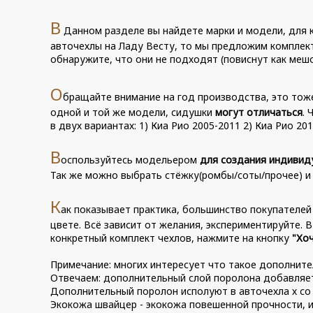
В
Данном разделе вы найдете марки и модели, для
авточехлы на Ладу Весту, то мы предложим компле
обнаружите, что они не подходят (повиснут как мешок
О
бращайте внимание на год производства, это тож
одной и той же модели, сидушки
могут отличаться
. 
в двух вариантах: 1) Киа Рио 2005-2011 2) Киа Рио 2
В
оспользуйтесь модельером
для создания индивид
Так же можно выбрать стёжку(ромбы/соты/прочее) и
К
ак показывает практика, большинство покупателей
цвете. Всё зависит от желания, экспериментируйте. 
конкретный комплект чехлов, нажмите на кнопку
"Хоч
Примечание: многих интересует что такое дополните
Отвечаем: дополнительный слой поролона добавляетс
Дополнительный поролон исполуют в авточехла х со 
Экокожа швайцер - экокожа повешенной прочности, и