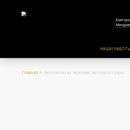
Белгор
Мичурин
НАШИ РАБОТ
Главная
>
Авточехлы из экокожи, автоаксессуары