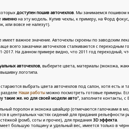
 которых
доступен пошив авточехлов
. Мы занимаемся пошивом м
кт
именно
на эту модель. Купив чехлы, к примеру, на Форд фокус
, или вовсе не налезут).
е имеет важное значение. Авточехлы скроены по заводским лек
Чаще всего заказчики авточехлов сталкиваются с переходным го
011-2017. На данном примере видно, что 2011 год переходный, ч
уальных авточехлов
, выберите цвета, материалы (экокожа, жак
 вышивку логотипа.
 стараются выбрать цвета авточехлов под салон, хотя есть и т
В разделе
Наши работы
можно посмотреть готовые примеры. Есл
у такие же. но для своей модели авто"
, заполните контакты, с
льный поролон и экокожа швайцер (отмечаются галочками в мо
я в центральных частях сидений для придания рельефности рис
стёжкой (ромб, соты и прочее), для придания
3D эффекта
.
меет большую толщину и удельный вес, имеется только в чёрн