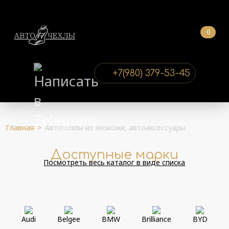
0
+7(980) 379-53-45
Главная
>
Авточехлы из экокожи, автоаксессуары
Доступные марки
Посмотреть весь каталог в виде списка
Audi
Belgee
BMW
Brilliance
BYD