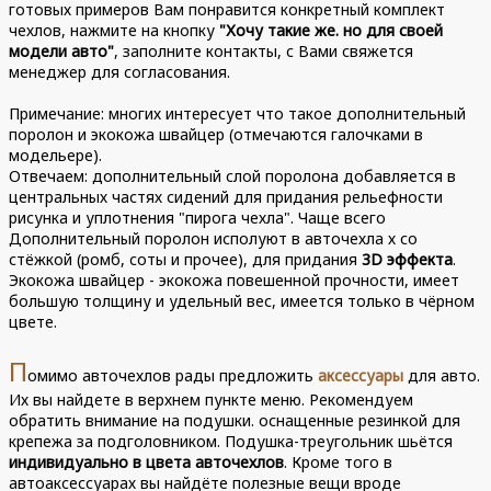
готовых примеров Вам понравится конкретный комплект
чехлов, нажмите на кнопку
"Хочу такие же. но для своей
модели авто"
, заполните контакты, с Вами свяжется
менеджер для согласования.
Примечание: многих интересует что такое дополнительный
поролон и экокожа швайцер (отмечаются галочками в
модельере).
Отвечаем: дополнительный слой поролона добавляется в
центральных частях сидений для придания рельефности
рисунка и уплотнения "пирога чехла". Чаще всего
Дополнительный поролон исполуют в авточехла х со
стёжкой (ромб, соты и прочее), для придания
3D эффекта
.
Экокожа швайцер - экокожа повешенной прочности, имеет
большую толщину и удельный вес, имеется только в чёрном
цвете.
П
омимо авточехлов рады предложить
аксессуары
для авто.
Их вы найдете в верхнем пункте меню. Рекомендуем
обратить внимание на подушки. оснащенные резинкой для
крепежа за подголовником. Подушка-треугольник шьётся
индивидуально в цвета авточехлов
. Кроме того в
автоаксессуарах вы найдёте полезные вещи вроде