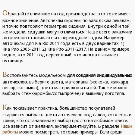
О
бращайте внимание на год производства, это тоже имеет
важное значение. Авточехлы скроены по заводским лекалам,
и точно повторяют геометрию сидения. Внутри одной и той
же модели, сидушки
могут отличаться
. Чаще всего заказчики
авточехлов сталкиваются с переходным годом. Например
авточехлы для Kia Rio 2011 года есть в двух вариантах: 1)
Киа Рио 2005-2011 2) Киа Рио 2011-2017. На данном примере
видно, что 2011 год переходный, что иногда вызывает
путаницу.
В
оспользуйтесь модельером
для создания индивидуальных
авточехлов
, выберите цвета, материалы (экокожа, жаккард,
велюр,экозамша), цвета материалов и нитей. Так же можно
выбрать стёжку(ромбы/соты/прочее) и вышивку логотипа.
К
ак показывает практика, большинство покупателей
стараются выбрать цвета авточехлов под салон, хотя есть и
такие, кто останавливает выбор просто на любимом цвете.
Всё зависит от желания, экспериментируйте. В разделе
Наши
работы
можно посмотреть готовые примеры. Если среди