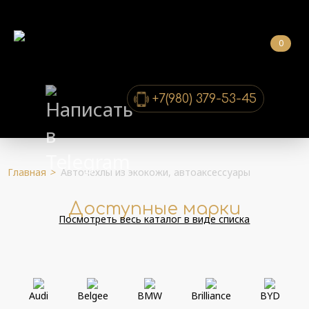
0
+7(980) 379-53-45
Главная
>
Авточехлы из экокожи, автоаксессуары
Доступные марки
Посмотреть весь каталог в виде списка
Audi
Belgee
BMW
Brilliance
BYD