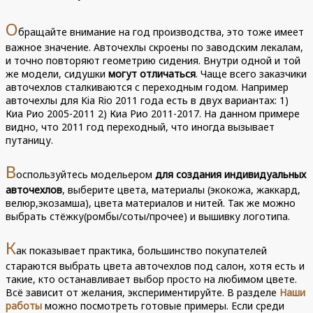
О
бращайте внимание на год производства, это тоже имеет
важное значение. Авточехлы скроены по заводским лекалам,
и точно повторяют геометрию сидения. Внутри одной и той
же модели, сидушки
могут отличаться
. Чаще всего заказчики
авточехлов сталкиваются с переходным годом. Например
авточехлы для Kia Rio 2011 года есть в двух вариантах: 1)
Киа Рио 2005-2011 2) Киа Рио 2011-2017. На данном примере
видно, что 2011 год переходный, что иногда вызывает
путаницу.
В
оспользуйтесь модельером
для создания индивидуальных
авточехлов
, выберите цвета, материалы (экокожа, жаккард,
велюр,экозамша), цвета материалов и нитей. Так же можно
выбрать стёжку(ромбы/соты/прочее) и вышивку логотипа.
К
ак показывает практика, большинство покупателей
стараются выбрать цвета авточехлов под салон, хотя есть и
такие, кто останавливает выбор просто на любимом цвете.
Всё зависит от желания, экспериментируйте. В разделе
Наши
работы
можно посмотреть готовые примеры. Если среди