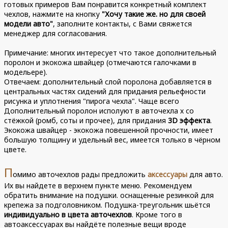
готовых примеров Вам понравится конкретный комплект
чехлов, нажмите на кнопку
"Хочу такие же. но для своей
модели авто"
, заполните контакты, с Вами свяжется
менеджер для согласования.
Примечание: многих интересует что такое дополнительный
поролон и экокожа швайцер (отмечаются галочками в
модельере).
Отвечаем: дополнительный слой поролона добавляется в
центральных частях сидений для придания рельефности
рисунка и уплотнения "пирога чехла". Чаще всего
Дополнительный поролон исполуют в авточехла х со
стёжкой (ромб, соты и прочее), для придания
3D эффекта
.
Экокожа швайцер - экокожа повешенной прочности, имеет
большую толщину и удельный вес, имеется только в чёрном
цвете.
П
омимо авточехлов рады предложить
аксессуары
для авто.
Их вы найдете в верхнем пункте меню. Рекомендуем
обратить внимание на подушки. оснащенные резинкой для
крепежа за подголовником. Подушка-треугольник шьётся
индивидуально в цвета авточехлов
. Кроме того в
автоаксессуарах вы найдёте полезные вещи вроде