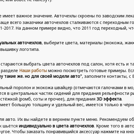
е имеет важное значение. Авточехлы скроены по заводским лек
Чаще всего заказчики авточехлов сталкиваются с переходным го
011-2017. На данном примере видно, что 2011 год переходный, ч
уальных авточехлов
, выберите цвета, материалы (экокожа, жак
 вышивку логотипа.
 стараются выбрать цвета авточехлов под салон, хотя есть и т
В разделе
Наши работы
можно посмотреть готовые примеры. Есл
у такие же. но для своей модели авто"
, заполните контакты, с
льный поролон и экокожа швайцер (отмечаются галочками в мо
я в центральных частях сидений для придания рельефности рис
стёжкой (ромб, соты и прочее), для придания
3D эффекта
.
меет большую толщину и удельный вес, имеется только в чёрн
я авто. Их вы найдете в верхнем пункте меню. Рекомендуем о
ик шьётся
индивидуально в цвета авточехлов
. Кроме того в ав
угое. Чтобы заказать понравившийся аксессуар нажмите на кноп