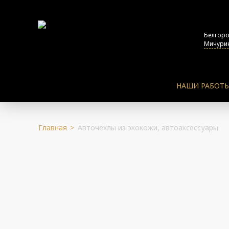
Белгор
Мичурин
НАШИ РАБОТ
Главная
>
Авточехлы из экокожи, автоаксессуары