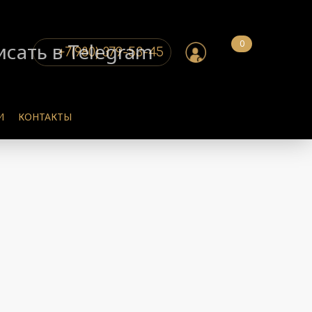
0
+7(980) 379-53-45
И
КОНТАКТЫ