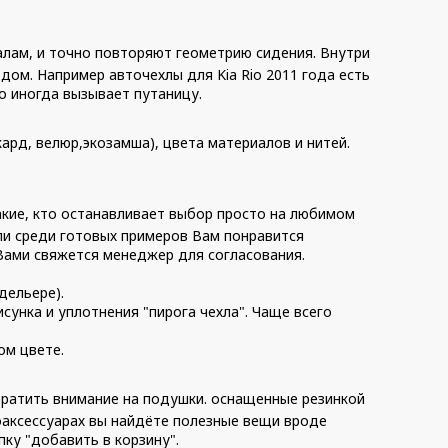
алам, и точно повторяют геометрию сидения. Внутри
дом. Например авточехлы для Kia Rio 2011 года есть
то иногда вызывает путаницу.
кард, велюр,экозамша), цвета материалов и нитей.
акие, кто останавливает выбор просто на любимом
и среди готовых примеров Вам понравится
 Вами свяжется менеджер для согласования.
дельере).
унка и уплотнения "пирога чехла". Чаще всего
ом цвете.
братить внимание на подушки. оснащенные резинкой
тоаксессуарах вы найдёте полезные вещи вроде
ку "добавить в корзину".