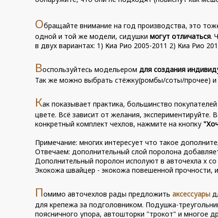
О
бращайте внимание на год производства, это тож
одной и той же модели, сидушки
могут отличаться
. 
в двух вариантах: 1) Киа Рио 2005-2011 2) Киа Рио 2
В
оспользуйтесь модельером
для создания индивид
Так же можно выбрать стёжку(ромбы/соты/прочее) и
К
ак показывает практика, большинство покупателей
цвете. Всё зависит от желания, экспериментируйте. 
конкретный комплект чехлов, нажмите на кнопку
"Хоч
Примечание: многих интересует что такое дополните
Отвечаем: дополнительный слой поролона добавляетс
Дополнительный поролон исполуют в авточехла х со 
Экокожа швайцер - экокожа повешенной прочности, и
П
омимо авточехлов рады предложить
аксессуары
дл
для крепежа за подголовником. Подушка-треугольн
поясничного упора, автошторки "трокот" и многое др