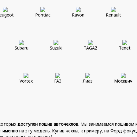
eugeot
Pontiac
Ravon
Renault
Subaru
Suzuki
TAGAZ
Tenet
Vortex
ГАЗ
Лиаз
Москвич
 которых
доступен пошив авточехлов
. Мы занимаемся пошивом м
кт
именно
на эту модель. Купив чехлы, к примеру, на Форд фокус
, или вовсе не налезут).