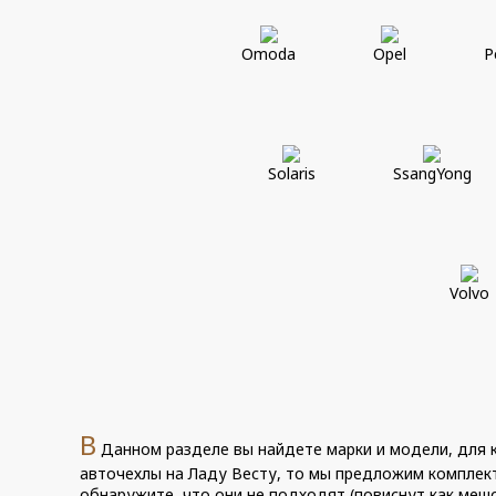
Omoda
Opel
P
Solaris
SsangYong
Volvo
В
Данном разделе вы найдете марки и модели, для
авточехлы на Ладу Весту, то мы предложим компле
обнаружите, что они не подходят (повиснут как мешок